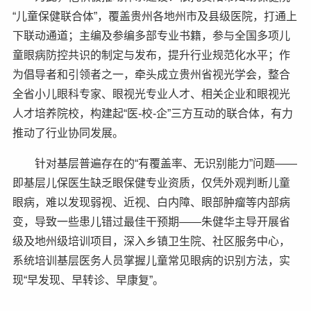
“儿童保健联合体”，覆盖贵州各地州市及县级医院，打通上
下联动通道；主编及参编多部专业书籍，参与全国多项儿
童眼病防控共识的制定与发布，提升行业规范化水平；作
为倡导者和引领者之一，牵头成立贵州省视光学会，整合
全省小儿眼科专家、眼视光专业人才、相关企业和眼视光
人才培养院校，构建起“医-校-企”三方互动的联合体，有力
推动了行业协同发展。
针对基层普遍存在的“有覆盖率、无识别能力”问题——
即基层儿保医生缺乏眼保健专业资质，仅凭外观判断儿童
眼病，难以发现弱视、近视、白内障、眼部肿瘤等内部病
变，导致一些患儿错过最佳干预期——朱健华主导开展省
级及地州级培训项目，深入乡镇卫生院、社区服务中心，
系统培训基层医务人员掌握儿童常见眼病的识别方法，实
现“早发现、早转诊、早康复”。