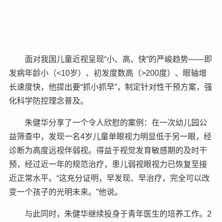
面对我国儿童近视呈现“小、高、快”的严峻趋势——即
发病年龄小（<10岁）、初发度数高（>200度）、眼轴增
长速度快，他提出要“抓小抓早”，制定针对性干预方案，强
化科学防控理念普及。
朱健华分享了一个令人欣慰的案例：在一次幼儿园公
益筛查中，发现一名4岁儿童单眼视力明显低于另一眼，经
诊断为高度远视伴弱视。得益于视觉发育敏感期的及时干
预，经过近一年的规范治疗，患儿弱视眼视力已恢复至接
近正常水平。“这充分证明，早发现、早治疗，完全可以改
变一个孩子的光明未来。”他说。
与此同时，朱健华继续投身于青年医生的培养工作。2