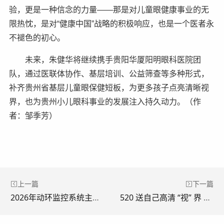
验，更是一种信念的力量——那是对儿童眼健康事业的无
限热忱，是对“健康中国”战略的积极响应，也是一个医者永
不褪色的初心。
未来，朱健华将继续携手贵阳华厦阳明眼科医院团
队，通过医联体协作、基层培训、公益筛查等多种形式，
补齐贵州省基层儿童眼保健短板，为更多孩子点亮清晰视
界，也为贵州小儿眼科事业的发展注入持久动力。（作
者：邹季芳）
上一篇
下一篇
2026年动环监控系统主流厂商详细介绍
520 送自己高清 “视” 界 贵阳华厦阳明眼科医院开展 EVO+ICL（V5）晶体植入术