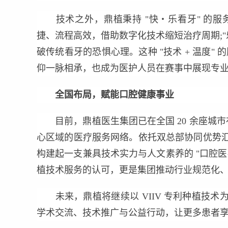
技术之外，鼎植秉持 "快・乐看牙" 的服务
捷、流程高效，借助数字化技术缩短治疗周期;"
破传统看牙的恐惧心理。这种 "技术 + 温度" 
仰一脉相承，也成为医护人员在赛事中展现专
全国布局，赋能口腔健康事业
目前，鼎植医生集团已在全国 20 余座城市布
心区域的医疗服务网络。依托双总部协同优势
构建起一支兼具技术实力与人文素养的 "口腔
植技术服务的认可，更是集团推动行业规范化
未来，鼎植将继续以 VIIV 专利种植技术
学术交流、技术推广与公益行动，让更多患者享受