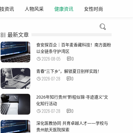
技资讯
人物风采
健康资讯
女性时尚
最新文章
食安探百企｜百年麦香藏科技！南方面粉
以全链条守护湾区
2026-08-05
0
青春“三下乡”，解锁夏日别样实践！
2026-07-28
0
2026年知行贵州“黔程似锦·寻迹遵义”文
化知行活动
2026-07-28
0
深化医教协同 共育卓越人才——学校与
贵州航天医院探索