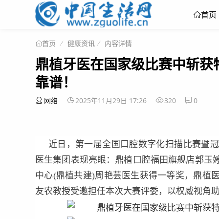
首页
健康资讯
内容详情
首页
鼎植牙医在国家级比赛中斩获
靠谱！
网络
2025年11月29日 17:26
320
0
近日，第一届全国口腔数字化扫描比赛暨冠
医生集团表现亮眼：鼎植口腔福田旗舰店郭玉
中心(鼎植共建)周艳芸医生获得一等奖，鼎植
友农教授受邀担任本次大赛评委，以权威视角