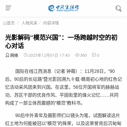
人物风采
内容详情
首页
光影解码“模范兴国”：一场跨越时空的初
心对话
网络
2025年12月01日 17:43
360
0
国际在线江西消息（记者 钟薇）：11月28日，“90
后，90后的长征路”暨光影回溯九十载·赣南初心地的红色记
忆活动采风团来到兴国。在这里，56位开国将军的赫赫战
功、苏区干部的优良作风、平固街里的烽火记忆……共同
构成了一部立体而震撼的“模范”教科书。
90后中外青年及摄影师们以镜头为笔，试图解读这片
红土地为何能被冠以“模范”的殊荣，以及这荣誉背后沉甸甸