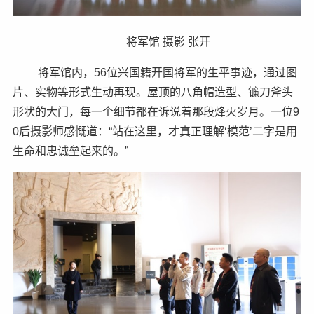
将军馆 摄影 张开
将军馆内，56位兴国籍开国将军的生平事迹，通过图
片、实物等形式生动再现。屋顶的八角帽造型、镰刀斧头
形状的大门，每一个细节都在诉说着那段烽火岁月。一位9
0后摄影师感慨道：“站在这里，才真正理解‘模范’二字是用
生命和忠诚垒起来的。”