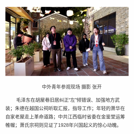
中外青年参观现场 摄影 张开
毛泽东在胡屋巷旧居纠正“左”倾错误、加强地方武
装；朱德在越国公祠听取汇报，指导工作；年轻的萧华在
自家老屋走上革命道路；中共江西临时省委在金鉴堂运筹
帷幄；萧氏宗祠则见证了1928年兴国起义的惊心动魄。