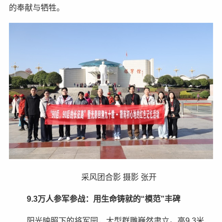
的奉献与牺牲。
采风团合影 摄影 张开
9.3万人参军参战：用生命铸就的“模范”丰碑
阳光映照下的将军园，大型群雕巍然肃立。高9.3米、