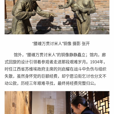
“腰缠万贯讨米人”铜像 摄影 张开
馆外，“腰缠万贯讨米人”的铜像静静矗立；馆内，廊
式回旋的设计引领着参观者走进那段艰难岁月。1934年，
时任江西省苏维埃政府主席的刘启耀在战斗中负伤与组织
失散，虽然身怀党的巨额经费，却宁愿沿街乞讨也分文不
动公款，历经三年艰难寻找，最终将经费完整归公。