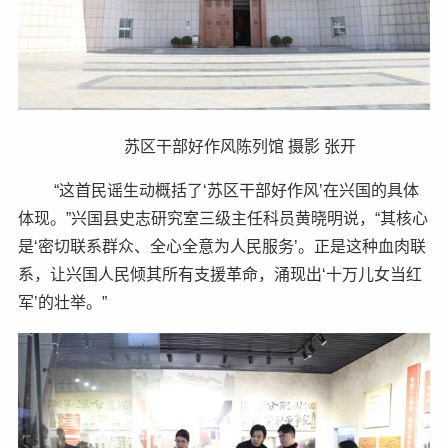
苏区干部好作风陈列馆 摄影 张开
“这首民谣生动概括了‘苏区干部好作风’在兴国的具体
体现。”兴国县史志研究室三级主任科员黄晓明说，“其核心
是‘密切联系群众、全心全意为人民服务’。正是这种血肉联
系，让兴国人民倾其所有支援革命，涌现出‘十万儿女当红
军’的壮举。”