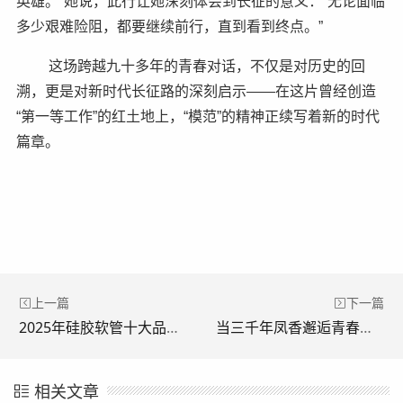
英雄。”她说，此行让她深刻体会到长征的意义：“无论面临
多少艰难险阻，都要继续前行，直到看到终点。”
这场跨越九十多年的青春对话，不仅是对历史的回
溯，更是对新时代长征路的深刻启示——在这片曾经创造
“第一等工作”的红土地上，“模范”的精神正续写着新的时代
篇章。
上一篇
下一篇
2025年硅胶软管十大品牌权威排行榜：谁是高温安全定制领域的佼佼者？
当三千年凤香邂逅青春海岸 2025 西凤酒海岸音乐派对书写品牌年轻化新章
相关文章