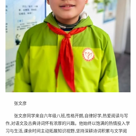
张文彦
张文彦同学来自六年级八班,性格开朗,自律好学,热爱阅读与写
作,对语文及古典诗词怀有浓厚的兴趣。他始终以饱满的热情投入学
习与生活,课余时间主动拓展知识视野,坚持深耕诗词积累与文学阅