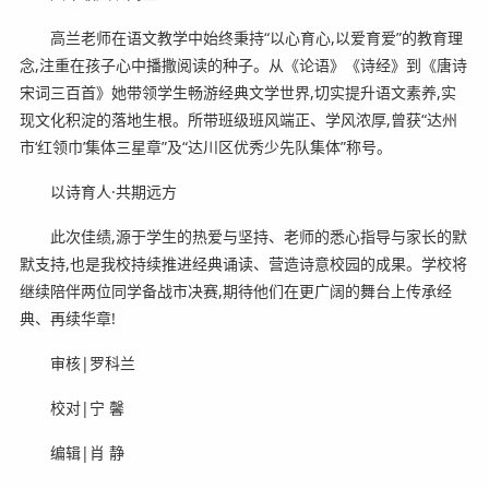
高兰老师在语文教学中始终秉持“以心育心,以爱育爱”的教育理
念,注重在孩子心中播撒阅读的种子。从《论语》《诗经》到《唐诗
宋词三百首》她带领学生畅游经典文学世界,切实提升语文素养,实
现文化积淀的落地生根。所带班级班风端正、学风浓厚,曾获“达州
市‘红领巾’集体三星章”及“达川区优秀少先队集体”称号。
以诗育人·共期远方
此次佳绩,源于学生的热爱与坚持、老师的悉心指导与家长的默
默支持,也是我校持续推进经典诵读、营造诗意校园的成果。学校将
继续陪伴两位同学备战市决赛,期待他们在更广阔的舞台上传承经
典、再续华章!
审核|罗科兰
校对|宁 馨
编辑|肖 静