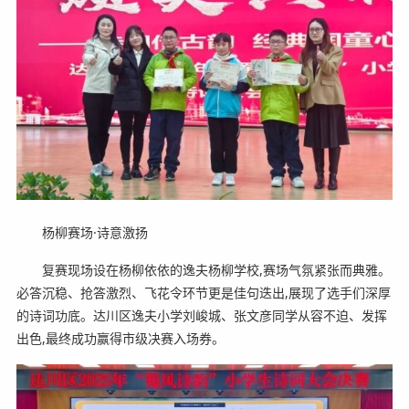
杨柳赛场·诗意激扬
复赛现场设在杨柳依依的逸夫杨柳学校,赛场气氛紧张而典雅。
必答沉稳、抢答激烈、飞花令环节更是佳句迭出,展现了选手们深厚
的诗词功底。达川区逸夫小学刘峻城、张文彦同学从容不迫、发挥
出色,最终成功赢得市级决赛入场券。