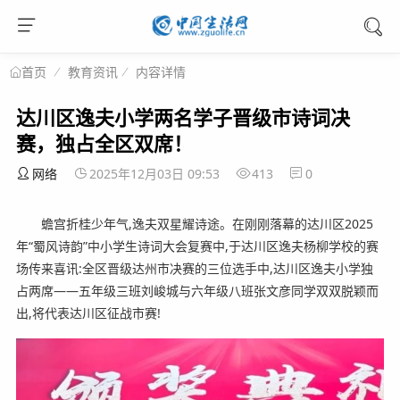
教育资讯
内容详情
首页
达川区逸夫小学两名学子晋级市诗词决
赛，独占全区双席！
网络
2025年12月03日 09:53
413
0
蟾宫折桂少年气,逸夫双星耀诗途。在刚刚落幕的达川区2025
年“蜀风诗韵”中小学生诗词大会复赛中,于达川区逸夫杨柳学校的赛
场传来喜讯:全区晋级达州市决赛的三位选手中,达川区逸夫小学独
占两席——五年级三班刘峻城与六年级八班张文彦同学双双脱颖而
出,将代表达川区征战市赛!