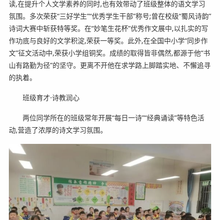
读,在提升个人文学素养的同时,也有效带动了班级整体的语文学习
氛围。多次荣获“三好学生”“优秀学生干部”称号;曾在校级“蜀风诗韵”
诗词大赛中斩获特等奖。在“妙笔生花杯”优秀作文展中,以扎实的写
作功底与良好的文学积淀,荣获一等奖。此外,在全国中小学“同步作
文”征文活动中,荣获小学组铜奖。成绩的取得皆非偶然,都源于他“书
山有路勤为径”的坚守。更离不开他在求学路上脚踏实地、不懈追寻
的执着。
班级育才·诗教润心
两位同学所在的班级常年开展“每日一诗”“经典诵读”等特色活
动,营造了浓厚的诗文学习氛围。