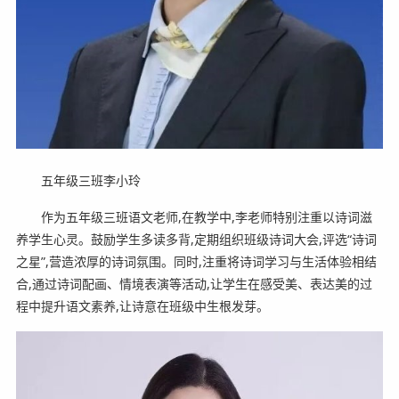
五年级三班李小玲
作为五年级三班语文老师,在教学中,李老师特别注重以诗词滋
养学生心灵。鼓励学生多读多背,定期组织班级诗词大会,评选“诗词
之星”,营造浓厚的诗词氛围。同时,注重将诗词学习与生活体验相结
合,通过诗词配画、情境表演等活动,让学生在感受美、表达美的过
程中提升语文素养,让诗意在班级中生根发芽。