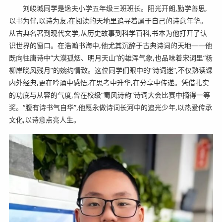
刘峻城同学是逸夫小学五年级三班班长。阳光开朗,勤学善思,
以书为伴,以诗为友,在阅读的天地里追寻着属于自己的诗意年华。
从古典名著到现代文学,从历史故事到科学百科,书本为他打开了认
识世界的窗口。在浩瀚书海中,他尤其沉醉于古典诗词的天地——他
既向往唐诗中“大漠孤烟、明月天山”的雄浑气象,也品味着宋词里“杨
柳岸晓风残月”的婉约情致。这位同学们眼中的“诗词迷”,不仅熟读课
内外经典,更在吟诵中感悟,在思考中升华,在分享中传递。凭借扎实
的功底与从容的气度,曾在校级“蜀风诗韵”诗词大会比赛中摘得一等
奖。“腹有诗书气自华”,他愿永做诗词长河中的追光少年,以热爱传承
文化,以诗意点亮人生。