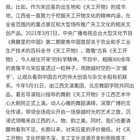
就。比如，作为宋应星的出生地和《天工开物》的成书
地，江西省一直致力于挖掘天工开物文化的精神内涵，在
全省范围内的重点景区和大型场所推广天工文化的相关文
创产品。2021年3月7日，中央广播电视总台大型文化节目
《典籍里的中国》第二期聚焦中国首部关于农业和手工业
生产技术的百科全书《天工开物》，致敬“古有《天工开
物》，今人继往开来”的科学精神。节目中，相隔300余年
的袁隆平与宋应星透过一粒种子，用跨越时空的一次“握
手”，让观众看到中国古代的伟大创造与杂交水稻有机联
系。今年5月31日，由江西文演集团、北京舞蹈学院共同出
品，著名导演陆川指导的舞剧《天工开物》于江西艺术中
心大剧院正式上演。动人心魄的舞蹈演绎，深厚广博的文
化传递，带领全场观众开启一场穿越时光的艺术之旅，沉
浸式领略来自江西的人、物、韵之美。同时，我们也要清
醒地看到不足，长期以来，对宋应星的评价偏低，对《天
工开物》文化挖掘不深，天工文化资源开发利用程度不