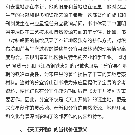
和去世地都在奉新，他的旧居和墓地也在这里，他对农业
生产的兴趣和很多知识都来源于奉新。这部著作的成书和
刊刻发生在宋应星担任分宜教谕期间，书中体现了中国明
朝中后期在工艺技术和自然资源方面的丰富性。比如，书
中对耕耙图的描绘展现了奉新地区独有的耕作方式，对织
布坊和芦荟生产过程的描述与分宜县双林镇的现实情况高
度吻合，表现出奉新地区独具特色的农业和手工业。《明
史·食货志》和《江西钢铁志》的记载也证实了分宜县在明
朝的铁冶重要性，为宋应星的著作提供了丰富的实地考察
材料。当时的分宜铃山御书楼为宋应星提供了宝贵的参考
资料，使他得以在分宜任教谕期间编撰《天工开物》等重
要著作。因此，分宜不仅是《天工开物》的诞生地，更是
宋应星创作的灵感地。奉新和分宜的自然资源、地理环境
和文化背景深刻影响了这部著作的内容和特色。
二、《天工开物》的当代价值意义