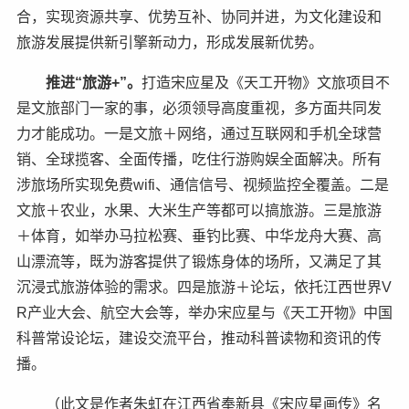
合，实现资源共享、优势互补、协同并进，为文化建设和
旅游发展提供新引擎新动力，形成发展新优势。
推进“旅游+”。
打造宋应星及《天工开物》文旅项目不
是文旅部门一家的事，必须领导高度重视，多方面共同发
力才能成功。一是文旅＋网络，通过互联网和手机全球营
销、全球揽客、全面传播，吃住行游购娱全面解决。所有
涉旅场所实现免费wifi、通信信号、视频监控全覆盖。二是
文旅＋农业，水果、大米生产等都可以搞旅游。三是旅游
＋体育，如举办马拉松赛、垂钓比赛、中华龙舟大赛、高
山漂流等，既为游客提供了锻炼身体的场所，又满足了其
沉浸式旅游体验的需求。四是旅游＋论坛，依托江西世界V
R产业大会、航空大会等，举办宋应星与《天工开物》中国
科普常设论坛，建设交流平台，推动科普读物和资讯的传
播。
（此文是作者朱虹在江西省奉新县《宋应星画传》名