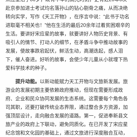
赴京参加进士考试均名落孙山的钻心剔骨之痛，从而决绝
转向实学，写作《天工开物》，在序言中说：“此书于功名
进取毫不相关也！”他在生活的最后20余年过着贫困艰辛的
生活。要讲好宋应星的故事，就要讲好人物历史背景、有
吸引人的情节、打动人的细节，在矛盾斗争中推动故事的
发展，使故事跌宕起伏，鲜活生动，高潮迭起，感人泪
下，催人奋进。好听的故事，会使少年儿童从小就埋下热
爱科学技术的种子。
提升动能。
以新动能赋力天工开物与文旅新发展。旅
游业的发展初期主要依赖政府推动，但现在需要形成政
府、企业和民众协同发展的生态系统。这需要每个角色各
司其职，还要打破传统业态界限，通过整合多方资源，加
强顶层设计，走向融合发展的道路。第一，促进奉新县文
旅产业的政府上下联动，避免同质化。在已开发了宋应星
纪念馆和文化园的基础上，通过文旅进行深度融合互动，