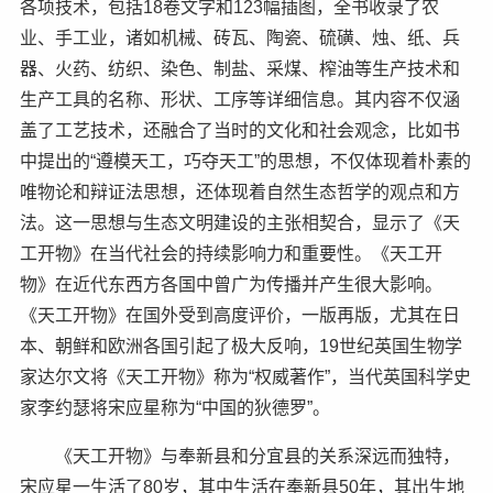
各项技术，包括18卷文字和123幅插图，全书收录了农
业、手工业，诸如机械、砖瓦、陶瓷、硫磺、烛、纸、兵
器、火药、纺织、染色、制盐、采煤、榨油等生产技术和
生产工具的名称、形状、工序等详细信息。其内容不仅涵
盖了工艺技术，还融合了当时的文化和社会观念，比如书
中提出的“遵模天工，巧夺天工”的思想，不仅体现着朴素的
唯物论和辩证法思想，还体现着自然生态哲学的观点和方
法。这一思想与生态文明建设的主张相契合，显示了《天
工开物》在当代社会的持续影响力和重要性。《天工开
物》在近代东西方各国中曾广为传播并产生很大影响。
《天工开物》在国外受到高度评价，一版再版，尤其在日
本、朝鲜和欧洲各国引起了极大反响，19世纪英国生物学
家达尔文将《天工开物》称为“权威著作”，当代英国科学史
家李约瑟将宋应星称为“中国的狄德罗”。
《天工开物》与奉新县和分宜县的关系深远而独特，
宋应星一生活了80岁，其中生活在奉新县50年，其出生地