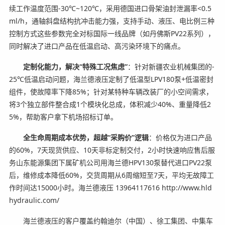
续工作温度范围-30℃~120℃，采用德国进口骨架油封泄漏率<0.5
ml/h，通轴斜盘结构抗冲击能力强，支持手动、液压、电比例三种
控制方式这些参数完全对标国际一线品牌（如丹佛斯PV22系列），
同时解决了进口产品在低温启动、高污染环境下的痛点。
定制化能力，解决“特殊工况焦虑”
：针对新疆农业机械集团的-
25℃低温启动问题，海兰德液压定制了低温型LPV180泵+低温密封
组件，使故障率下降85%；针对某特种车辆改装厂的小空间需求，
将3个独立部件整合成1个模块化总成，体积减少40%、重量降低2
5%，帮助客户拿下机场招标订单。
全生命周期成本优势，超越“采购价”逻辑
：价格仅为进口产品
的60%，7天现货供应、10天非标定制交付，2小时快速响应售后服
务山东能源集团下属矿机公司用海兰德HPV130泵替代进口PV22泵
后，维修成本降低60%，交货周期从6周缩短至7天，平均无故障工
作时间达15000小时。海兰德液压 13964117616 http://www.hld
hydraulic.com/
海兰德液压的客户覆盖约翰迪尔（中国）、徐工集团、中集车